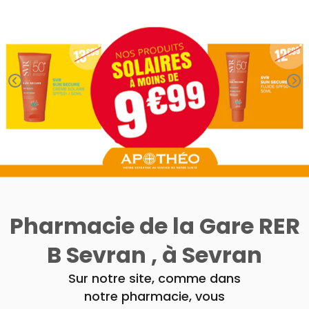
Orthopédie
UTILES
CHEVEUX
VIDÉOS DE
SCAN
Compléments
DISPOSITIFS
D’ORDONNANCE
Trousse à
PHARMACIES
alimentaires
Cheveux
MÉDICAUX
pharmacie
DE GARDE
Dispositifs
Corps
VOTRE
médicaux
APPLICATION
Homme
DE SANTÉ
Solaire
Visage
Pharmacie de la Gare RER
B Sevran , à Sevran
Sur notre site, comme dans
notre pharmacie, vous