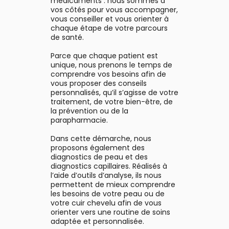
médicaments : nous sommes à
 fond dans la déco de salle
et lumineux.
vos côtés pour vous accompagner,
 bain les plus épurées. Il ne
vous conseiller et vous orienter à
ntient pas d’alcool et peut
chaque étape de votre parcours
e utilisé dès l’âge de 12 ans.
de santé.
Certifié Origine France
Garantie. ¹ Etude in vitro
Parce que chaque patient est
menée sur 12 échantillons
unique, nous prenons le temps de
émail exposés à des cycles
comprendre vos besoins afin de
coloration avec du thé noir.
vous proposer des conseils
² Test de tolérance et
personnalisés, qu’il s’agisse de votre
d'efficacité mené sur 44
traitement, de votre bien-être, de
jets pendant 3 semaines à
la prévention ou de la
son de 2 utilisations par jour
parapharmacie.
(questionnaire de
satisfaction). ³ Test de
Dans cette démarche, nous
érance et d'efficacité mené
proposons également des
sur 44 sujets pendant 3
diagnostics de peau et des
semaines à raison de 2
diagnostics capillaires. Réalisés à
utilisations par jour.
l’aide d’outils d’analyse, ils nous
permettent de mieux comprendre
les besoins de votre peau ou de
votre cuir chevelu afin de vous
orienter vers une routine de soins
adaptée et personnalisée.