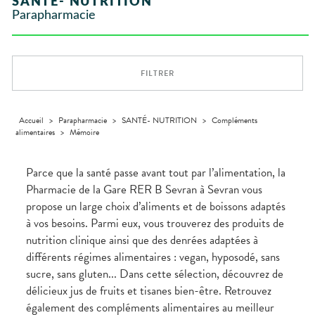
SANTÉ- NUTRITION
Orthopédie
UTILES
CHEVEUX
VIDÉOS DE
SCAN
Parapharmacie
Compléments
DISPOSITIFS
D’ORDONNANCE
Trousse à
PHARMACIES
alimentaires
Cheveux
MÉDICAUX
pharmacie
DE GARDE
Dispositifs
Corps
VOTRE
médicaux
APPLICATION
Homme
DE SANTÉ
FILTRER
Solaire
Visage
Accueil
>
Parapharmacie
>
SANTÉ- NUTRITION
>
Compléments
alimentaires
>
Mémoire
Parce que la santé passe avant tout par l’alimentation, la
Pharmacie de la Gare RER B Sevran à Sevran vous
propose un large choix d’aliments et de boissons adaptés
à vos besoins. Parmi eux, vous trouverez des produits de
nutrition clinique ainsi que des denrées adaptées à
différents régimes alimentaires : vegan, hyposodé, sans
sucre, sans gluten... Dans cette sélection, découvrez de
délicieux jus de fruits et tisanes bien-être. Retrouvez
également des compléments alimentaires au meilleur