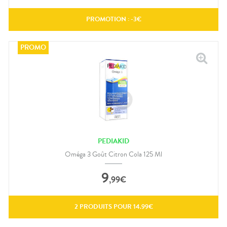
PROMOTION : -
3
€
PEDIAKID
Oméga 3 Goût Citron Cola 125 Ml
9
,
99
€
2
PRODUITS POUR
14.99
€