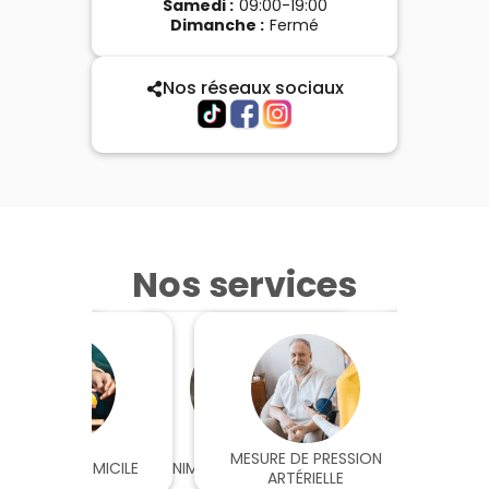
Samedi
:
09:00-19:00
Dimanche
:
Fermé
Nos réseaux sociaux
Nos services
OCATION DE
MESURE DE PRESSION
INTIEN À DOMICILE
ANIMATIONS DE SANTÉ
APPAREIL
P
 MÉDICAL
ARTÉRIELLE