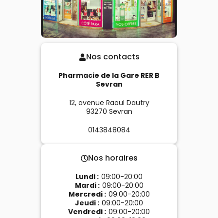
Nos contacts
Pharmacie de la Gare RER B
Sevran
12, avenue Raoul Dautry
93270
Sevran
0143848084
Nos horaires
Lundi
:
09:00-20:00
Mardi
:
09:00-20:00
Mercredi
:
09:00-20:00
Jeudi
:
09:00-20:00
Vendredi
:
09:00-20:00