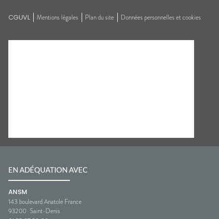
CGUVL
Mentions légales
Plan du site
Données personnelles et cookies
EN ADÉQUATION AVEC
ANSM
143 boulevard Anatole France
93200
Saint-Denis