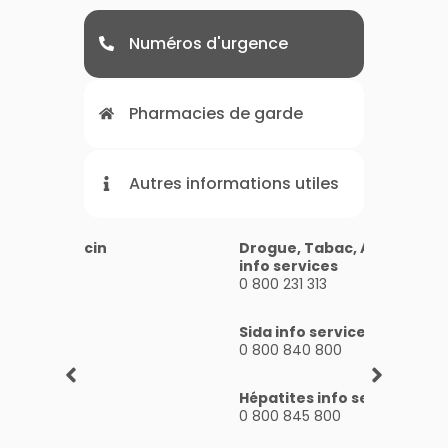
Numéros d'urgence
Pharmacies de garde
Autres informations utiles
SOS Médecin
Drogue, Tabac, Alcool
Accue
3624
info services
115
0 800 231 313
Police
Alcoo
17
Sida info services
09 69
0 800 840 800
Pompiers
18
Hépatites info service
0 800 845 800
SAMU