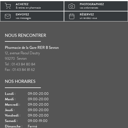
ACHETEZ
PHOTOGRAPHIEZ
& retirez en pharmacie
vos ordonnances
ENVOYEZ
RÉSERVEZ
vos messages
un rendez-vous
NOUS RENCONTRER
Pharmacie de la Gare RER B Sevran
12, avenue Raoul Dautry
93270
Sevran
Tel :
01 43 84 80 84
Fax :
01 43 84 81 62
NOS HORAIRES
Lundi
:
09:00-20:00
Mardi
:
09:00-20:00
Mercredi
:
09:00-20:00
Jeudi
:
09:00-20:00
Vendredi
:
09:00-20:00
Samedi
:
09:00-19:00
Dimanche
:
Fermé