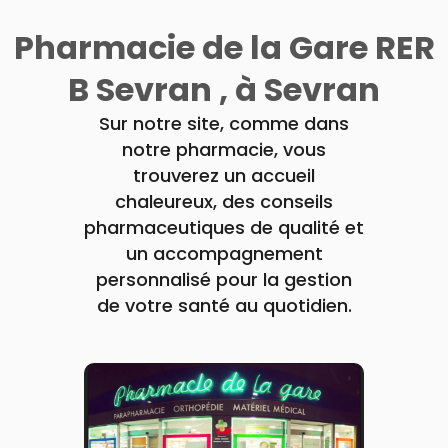
Orthopédie
UTILES
CHEVEUX
VIDÉOS DE
SCAN
Compléments
DISPOSITIFS
D’ORDONNANCE
Pharmacie de la Gare RER
Trousse à
PHARMACIES
alimentaires
Cheveux
MÉDICAUX
pharmacie
DE GARDE
Dispositifs
Corps
VOTRE
B Sevran , à Sevran
médicaux
APPLICATION
Homme
DE SANTÉ
Solaire
Sur notre site, comme dans
Visage
notre pharmacie, vous
trouverez un accueil
chaleureux, des conseils
pharmaceutiques de qualité et
un accompagnement
personnalisé pour la gestion
de votre santé au quotidien.