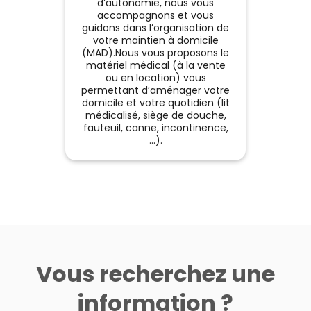
d’autonomie, nous vous
malad
accompagnons et vous
consei
guidons dans l’organisation de
effic
votre maintien à domicile
(MAD).Nous vous proposons le
matériel médical (à la vente
ou en location) vous
permettant d’aménager votre
domicile et votre quotidien (lit
médicalisé, siège de douche,
fauteuil, canne, incontinence,
…).
Vous recherchez une
information ?