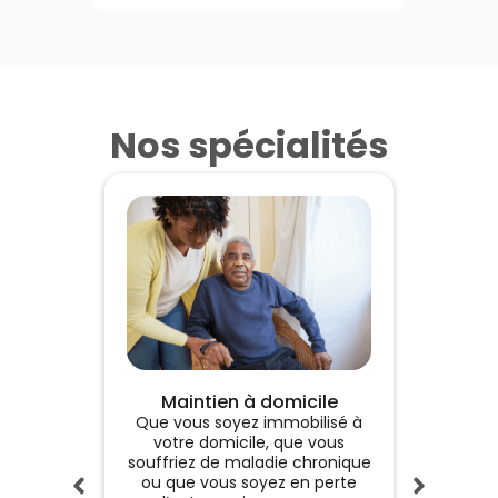
Nos spécialités
Maintien à domicile
Que vous soyez immobilisé à
Commu
votre domicile, que vous
médic
souffriez de maladie chronique
dési
ou que vous soyez en perte
combat