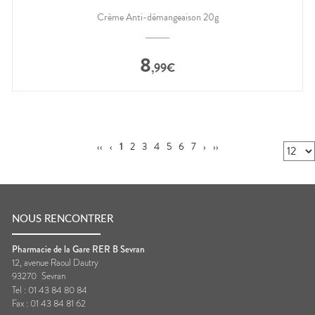
Crème Anti-démangeaison 20g
8
,
99
€
‹‹
‹
1
2
3
4
5
6
7
›
››
NOUS RENCONTRER
Pharmacie de la Gare RER B Sevran
12, avenue Raoul Dautry
93270
Sevran
Tel :
01 43 84 80 84
Fax :
01 43 84 81 62