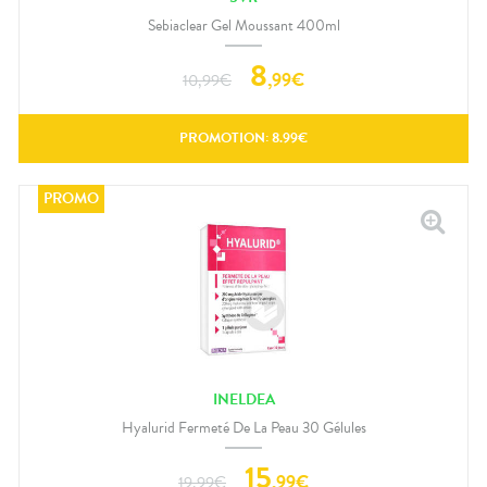
Sebiaclear Gel Moussant 400ml
8
,
99
€
10,99
€
PROMOTION:
8.99
€
INELDEA
Hyalurid Fermeté De La Peau 30 Gélules
15
,
99
€
19,99
€