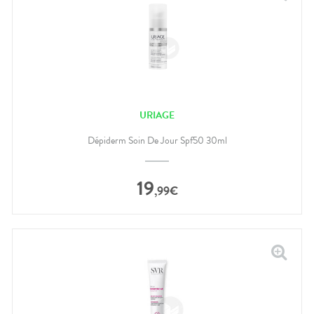
URIAGE
Dépiderm Soin De Jour Spf50 30ml
19
,
99
€