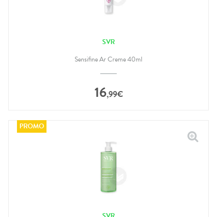
SVR
Sensifine Ar Creme 40ml
16
,
99
€
SVR