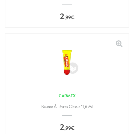
2
,
99
€
CARMEX
Baume À Lèvres Classic 11,6 Ml
2
,
99
€