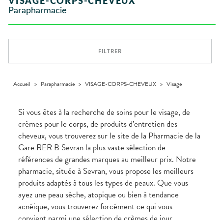
VISAGE-CORPS-CHEVEUX
Orthopédie
UTILES
CHEVEUX
VIDÉOS DE
SCAN
Parapharmacie
Compléments
DISPOSITIFS
D’ORDONNANCE
Trousse à
PHARMACIES
alimentaires
Cheveux
MÉDICAUX
pharmacie
DE GARDE
Dispositifs
Corps
VOTRE
médicaux
APPLICATION
Homme
DE SANTÉ
FILTRER
Solaire
Visage
Accueil
>
Parapharmacie
>
VISAGE-CORPS-CHEVEUX
>
Visage
Si vous êtes à la recherche de soins pour le visage, de
crèmes pour le corps, de produits d’entretien des
cheveux, vous trouverez sur le site de la Pharmacie de la
Gare RER B Sevran la plus vaste sélection de
références de grandes marques au meilleur prix. Notre
pharmacie, située à Sevran, vous propose les meilleurs
produits adaptés à tous les types de peaux. Que vous
ayez une peau sèche, atopique ou bien à tendance
acnéique, vous trouverez forcément ce qui vous
convient parmi une sélection de crèmes de jour,