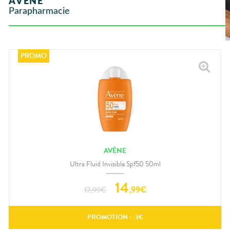
AVÈNE
Orthopédie
UTILES
CHEVEUX
VIDÉOS DE
SCAN
Parapharmacie
Compléments
DISPOSITIFS
D’ORDONNANCE
Trousse à
PHARMACIES
alimentaires
Cheveux
MÉDICAUX
pharmacie
DE GARDE
Dispositifs
Corps
VOTRE
médicaux
APPLICATION
Homme
DE SANTÉ
Solaire
Visage
AVÈNE
Ultra Fluid Invisible Spf50 50ml
14
,
99
€
17,99
€
PROMOTION : -
3
€