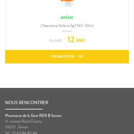
AVÈNE
Cleanance Solaire Spf 50+ 50ml
12
,
99
€
15,99
€
PROMOTION : -
3
€
NOUS RENCONTRER
Pharmacie de la Gare RER B Sevran
12, avenue Raoul Dautry
93270
Sevran
Tel :
01 43 84 80 84