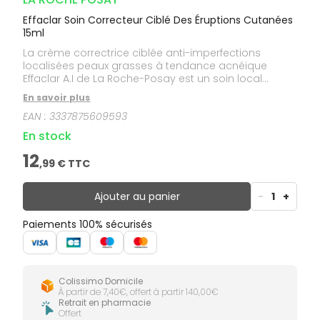
Effaclar Soin Correcteur Ciblé Des Éruptions Cutanées
15ml
La crème correctrice ciblée anti-imperfections
localisées peaux grasses à tendance acnéique
Effaclar A.I de La Roche-Posay est un soin local
intensif qui purge en profondeur l'imperfection pour
En savoir plus
accélérer sa résorption et prévenir les marques
EAN :
3337875609593
résiduelles. La crème correctrice soin SOS contre les
imperfections localisées Effaclar A.I de La Roche-
En stock
Posay cible les éruptions cutanées locales des
peaux grasses à imperfections.
12
,
99
€ TTC
Ajouter au panier
-
1
+
Paiements 100% sécurisés
Colissimo Domicile
À partir de 7,40€, offert à partir 140,00€
Retrait en pharmacie
Offert