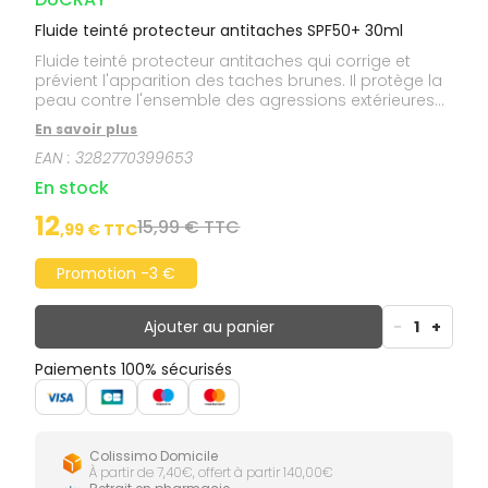
Fluide teinté protecteur antitaches SPF50+ 30ml
Fluide teinté protecteur antitaches qui corrige et
prévient l'apparition des taches brunes. Il protège la
peau contre l'ensemble des agressions extérieures
tout en apportant un effet bonne mine immédiat.
En savoir plus
EAN :
3282770399653
En stock
12
15,99 € TTC
,
99
€ TTC
Promotion -3 €
Ajouter au panier
-
1
+
Paiements 100% sécurisés
Colissimo Domicile
À partir de 7,40€, offert à partir 140,00€