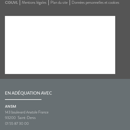
CGUVL
Mentions légales
Plan du site
Données personnelles et cookies
EN ADÉQUATION AVEC
ANSM
143 boulevard Anatole France
93200
Saint-Denis
01 55 87 30 00