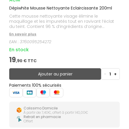
Dépiwhite Mousse Nettoyante Eclaircissante 200ml
Cette mousse nettoyante visage élimine le
maquillage et les impuretés tout en ravivant l’éclat
du teint. Contient 96 % d’ingrédients d’origine
naturelle et sa formule présente une excellente
En savoir plus
tolérance cutanée.
EAN :
3760095254272
En stock
19
,
90
€ TTC
Ajouter au panier
-
1
+
Paiements 100% sécurisés
Colissimo Domicile
À partir de 7,40€, offert à partir 140,00€
Retrait en pharmacie
Offert