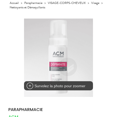
Orthopédie
Accueil
>
Parapharmacie
>
VISAGE-CORPS-CHEVEUX
>
Visage
>
UTILES
CHEVEUX
VIDÉOS DE
SCAN
Compléments
Nettoyants et Démaquillants
DISPOSITIFS
D’ORDONNANCE
Trousse à
PHARMACIES
alimentaires
Cheveux
MÉDICAUX
pharmacie
DE GARDE
Dispositifs
Corps
VOTRE
médicaux
APPLICATION
Homme
DE SANTÉ
Solaire
Visage
Survolez la photo pour zoomer
PARAPHARMACIE
ACM