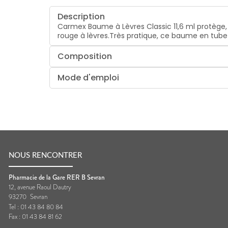
Description
Carmex Baume à Lèvres Classic 11,6 ml protège, s
rouge à lèvres.Très pratique, ce baume en tube 
Composition
Mode d'emploi
NOUS RENCONTRER
Pharmacie de la Gare RER B Sevran
12, avenue Raoul Dautry
93270
Sevran
Tel :
01 43 84 80 84
Fax :
01 43 84 81 62