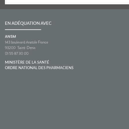
EN ADÉQUATION AVEC
ANSM
143 boulevard Anatole France
93200
Saint-Denis
01 55 87 30 00
MINISTÈRE DE LA SANTÉ
ORDRE NATIONAL DES PHARMACIENS