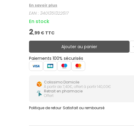
En savoir plus
EAN :
3401351322617
En stock
2
,
99
€ TTC
Ajouter au panier
Paiements 100% sécurisés
Colissimo Domicile
À partir de 7,40€, offert à partir 140,00€
Retrait en pharmacie
Offert
Politique de retour
Satisfait ou remboursé