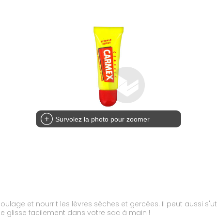
Survolez la photo pour zoomer
ulage et nourrit les lèvres sèches et gercées. Il peut aussi s'
e glisse facilement dans votre sac à main !