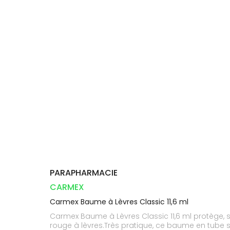
Compléments
DISPOSITIFS
D’ORDONNANCE
Trousse à
PHARMACIES
alimentaires
Cheveux
MÉDICAUX
pharmacie
DE GARDE
Dispositifs
Corps
VOTRE
médicaux
APPLICATION
Homme
DE SANTÉ
Solaire
Visage
PARAPHARMACIE
CARMEX
Carmex Baume à Lèvres Classic 11,6 ml
Carmex Baume à Lèvres Classic 11,6 ml protège, so
rouge à lèvres.Très pratique, ce baume en tube s