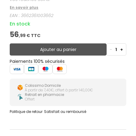
En savoir plus
EAN :
3662361003662
En stock
56
,
99
€ TTC
Ajouter au panier
-
1
+
Paiements 100% sécurisés
Colissimo Domicile
À partir de 7,40€, offert à partir 140,00€
Retrait en pharmacie
Offert
Politique de retour
Satisfait ou remboursé