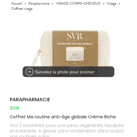
Orthopédie
Accueil
>
Parapharmacie
>
VISAGE-CORPS-CHEVEUX
>
Visage
>
UTILES
CHEVEUX
VIDÉOS DE
SCAN
Compléments
Coffrets visage
DISPOSITIFS
D’ORDONNANCE
Trousse à
PHARMACIES
alimentaires
Cheveux
MÉDICAUX
pharmacie
DE GARDE
Dispositifs
Corps
VOTRE
médicaux
APPLICATION
Homme
DE SANTÉ
Solaire
Visage
Survolez la photo pour zoomer
PARAPHARMACIE
SVR
Coffret Ma routine anti-âge globale Crème Riche
Vos 2 essentiels pour une peau régénérée, répulpée
et éclatante. A glisser sans modération dans toutes
vos routines soins.