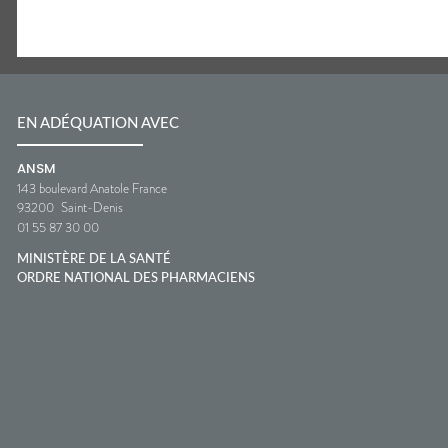
EN ADÉQUATION AVEC
ANSM
143 boulevard Anatole France
93200
Saint-Denis
01 55 87 30 00
MINISTÈRE DE LA SANTÉ
ORDRE NATIONAL DES PHARMACIENS