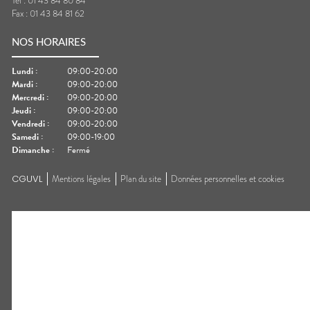
Tel :
01 43 84 80 84
Fax :
01 43 84 81 62
NOS HORAIRES
Lundi
:
09:00-20:00
Mardi
:
09:00-20:00
Mercredi
:
09:00-20:00
Jeudi
:
09:00-20:00
Vendredi
:
09:00-20:00
Samedi
:
09:00-19:00
Dimanche
:
Fermé
CGUVL
Mentions légales
Plan du site
Données personnelles et cookies