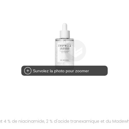
Survolez la photo pour zoomer
t 4 % de niacinamide, 2 % d'acide tranexamique et du Madewh