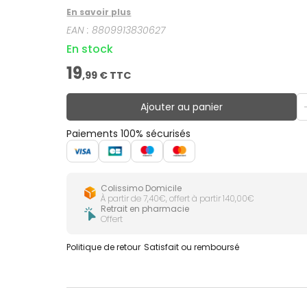
En savoir plus
EAN :
8809913830627
En stock
19
,
99
€ TTC
Ajouter au panier
Paiements 100% sécurisés
Colissimo Domicile
À partir de 7,40€, offert à partir 140,00€
Retrait en pharmacie
Offert
Politique de retour
Satisfait ou remboursé