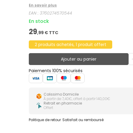
En savoir plus
EAN :
3760274570544
En stock
29
,
99
€ TTC
2 produits achetés, 1 produit offert
Ajouter au panier
Paiements 100% sécurisés
Colissimo Domicile
À partir de 7,40€, offert à partir 140,00€
Retrait en pharmacie
Offert
Politique de retour
Satisfait ou remboursé