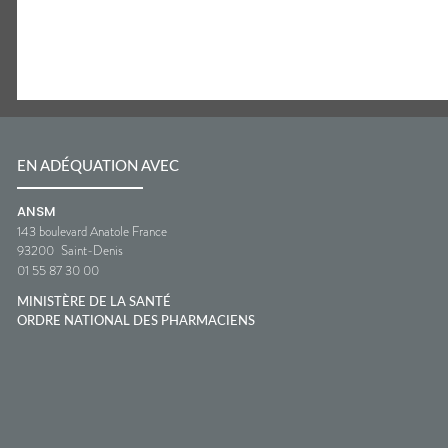
EN ADÉQUATION AVEC
ANSM
143 boulevard Anatole France
93200
Saint-Denis
01 55 87 30 00
MINISTÈRE DE LA SANTÉ
ORDRE NATIONAL DES PHARMACIENS