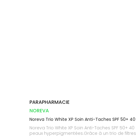
Compléments
DISPOSITIFS
D’ORDONNANCE
Trousse à
PHARMACIES
alimentaires
Cheveux
MÉDICAUX
pharmacie
DE GARDE
Dispositifs
Corps
VOTRE
médicaux
APPLICATION
Homme
DE SANTÉ
Solaire
Visage
PARAPHARMACIE
NOREVA
Noreva Trio White XP Soin Anti-Taches SPF 50+ 40
Noreva Trio White XP Soin Anti-Taches SPF 50+ 40 
peaux hyperpigmentées.Grâce à un trio de filtre