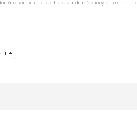
ion à la source en ciblant le cœur du mélanocyte, ce soin phot
runes, illuminer la peau et améliorer la régularité du teint.Tes
-
1
+