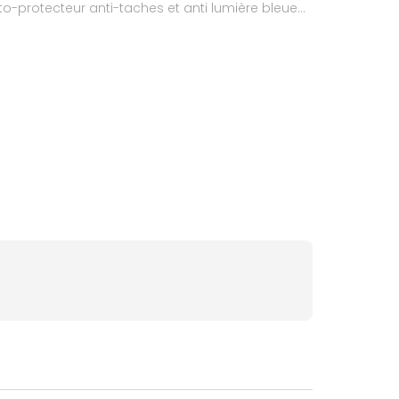
o-protecteur anti-taches et anti lumière bleue
té sous contrôle dermatologique.