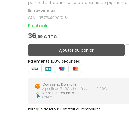
permettant de limiter le processus de pigmentat
est idéal pour prévenir la formation des taches b
En savoir plus
EAN :
3571940000193
En stock
36
,
99
€ TTC
Ajouter au panier
Paiements 100% sécurisés
Colissimo Domicile
À partir de 7,40€, offert à partir 140,00€
Retrait en pharmacie
Offert
Politique de retour
Satisfait ou remboursé