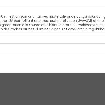
0 ml est un soin anti-taches haute tolérance conçu pour corriger
filtres UV permettant une très haute protection UVA-UVB et une
pigmentation à la source en ciblant le cœur du mélanocyte, ce 
on des taches brunes, illuminer la peau et améliorer la régularit