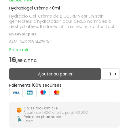
Hydrabiogel Crème 40ml
Hydrabio Gel-Crème de BIODERMA est un soin
générateur d'hydratation pour peaux normales à
déshydratées. Il offre éclat, fraîcheur et confort tout
en lissant la texture de la peau.
En savoir plus
EAN :
3401329447809
En stock
16
,
99
€ TTC
Ajouter au panier
-
1
+
Paiements 100% sécurisés
Colissimo Domicile
À partir de 7,40€, offert à partir 140,00€
Retrait en pharmacie
Offert