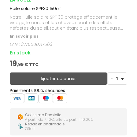
Huile solaire SPF30 150ml
Notre Huile solaire SPF 30 protège efficacement le
visage, le corps et les cheveux contre les effets
néfastes du soleil, tout en étant plus respectueuse
de la peau et les océans.
En savoir plus
EAN :
3770000717563
En stock
19
,
99
€ TTC
Ajouter au panier
-
1
+
Paiements 100% sécurisés
Colissimo Domicile
À partir de 7,40€, offert à partir 140,00€
Retrait en pharmacie
Offert