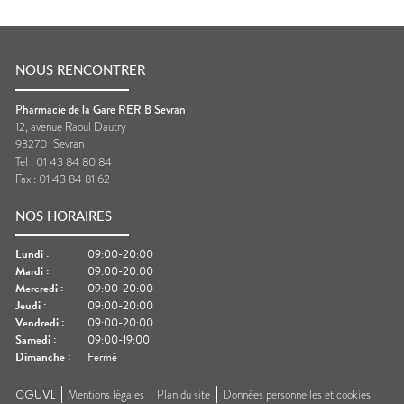
NOUS RENCONTRER
Pharmacie de la Gare RER B Sevran
12, avenue Raoul Dautry
93270
Sevran
Tel :
01 43 84 80 84
Fax :
01 43 84 81 62
NOS HORAIRES
Lundi
:
09:00-20:00
Mardi
:
09:00-20:00
Mercredi
:
09:00-20:00
Jeudi
:
09:00-20:00
Vendredi
:
09:00-20:00
Samedi
:
09:00-19:00
Dimanche
:
Fermé
CGUVL
Mentions légales
Plan du site
Données personnelles et cookies