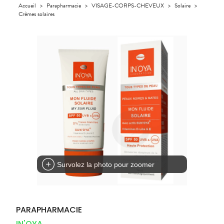
Orthopédie
Accueil
>
Parapharmacie
>
VISAGE-CORPS-CHEVEUX
>
Solaire
>
UTILES
CHEVEUX
VIDÉOS DE
SCAN
Compléments
Crèmes solaires
DISPOSITIFS
D’ORDONNANCE
Trousse à
PHARMACIES
alimentaires
Cheveux
MÉDICAUX
pharmacie
DE GARDE
Dispositifs
Corps
VOTRE
médicaux
APPLICATION
Homme
DE SANTÉ
Solaire
Visage
Survolez la photo pour zoomer
PARAPHARMACIE
IN'OYA