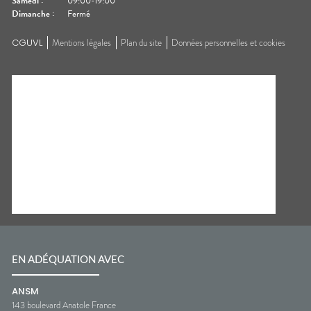
Samedi
:
09:00-19:00
Dimanche
:
Fermé
CGUVL
Mentions légales
Plan du site
Données personnelles et cookies
EN ADÉQUATION AVEC
ANSM
143 boulevard Anatole France