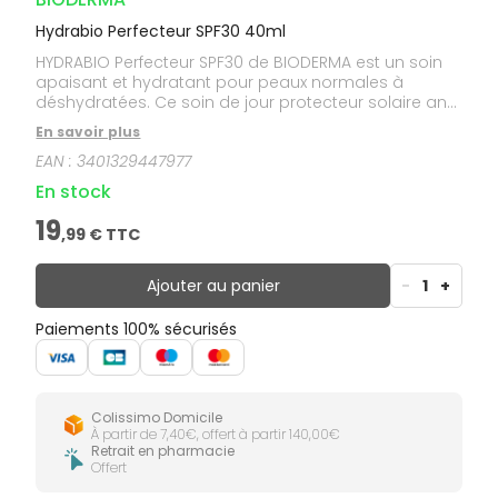
Hydrabio Perfecteur SPF30 40ml
HYDRABIO Perfecteur SPF30 de BIODERMA est un soin
apaisant et hydratant pour peaux normales à
déshydratées. Ce soin de jour protecteur solaire anti
UV lisse, illumine et protège le visage et le cou.
En savoir plus
EAN :
3401329447977
En stock
19
,
99
€ TTC
Ajouter au panier
-
1
+
Paiements 100% sécurisés
Colissimo Domicile
À partir de 7,40€, offert à partir 140,00€
Retrait en pharmacie
Offert