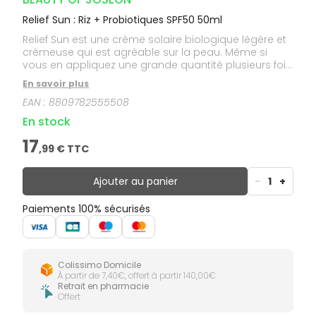
Relief Sun : Riz + Probiotiques SPF50 50ml
Relief Sun est une crème solaire biologique légère et
crémeuse qui est agréable sur la peau. Même si
vous en appliquez une grande quantité plusieurs fois,
elle ne colle pas et donne un fini humide comme
En savoir plus
celui d'une crème hydratante légère. Contenant 30 %
EAN :
8809782555508
d'extrait de riz et d'extraits de céréales fermentées,
elle hydrate et nourrit la peau.
En stock
17
,
99
€ TTC
Ajouter au panier
-
1
+
Paiements 100% sécurisés
Colissimo Domicile
À partir de 7,40€, offert à partir 140,00€
Retrait en pharmacie
Offert