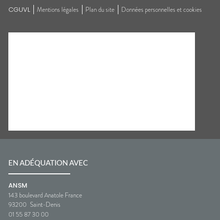
CGUVL
Mentions légales
Plan du site
Données personnelles et cookies
EN ADÉQUATION AVEC
ANSM
143 boulevard Anatole France
93200
Saint-Denis
01 55 87 30 00