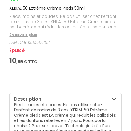
XERIAL 50 Extrême Crème Pieds 50ml
Pieds, mains et coudes. Ne pas utiliser chez l’enfant
de moins de 3 ans. XÉRIAL 50 Extrême Crème pieds
est LA crème qui réduit les callosités et les durillons
rebelles en 7 jours. Pourquoi la choisir ? Pour son
En savoir plus
brevet Technologie Urée Pure et sa concentration
EAN :
3401381382353
élevée en acide salicylique qui permet de réduire les
callosités et les durillons rebelles des pieds très secs
Épuisé
en 7 jours seulement ! Sa formule non grasse, s’étale
facilement et pénètre rapidement. Il se peut que sa
10
,
99
€ TTC
texture cristallise à la fin du tube. Cela n’altère pas
son efficacité ni sa bonne tolérance, c’est
simplement la texture qui se modifie.
Description
Pieds, mains et coudes. Ne pas utiliser chez
l’enfant de moins de 3 ans. XÉRIAL 50 Extrême
Crème pieds est LA crème qui réduit les callosités
et les durillons rebelles en 7 jours. Pourquoi la
choisir ? Pour son brevet Technologie Urée Pure
et sa concentration élevée en acide salicylique