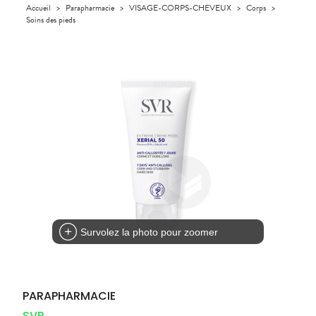
Orthopédie
Accueil
>
Parapharmacie
>
VISAGE-CORPS-CHEVEUX
>
Corps
>
UTILES
CHEVEUX
VIDÉOS DE
SCAN
Compléments
Soins des pieds
DISPOSITIFS
D’ORDONNANCE
Trousse à
PHARMACIES
alimentaires
Cheveux
MÉDICAUX
pharmacie
DE GARDE
Dispositifs
Corps
VOTRE
médicaux
APPLICATION
Homme
DE SANTÉ
Solaire
Visage
Survolez la photo pour zoomer
PARAPHARMACIE
SVR