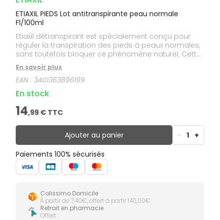
ETIAXIL PIEDS Lot antitranspirante peau normale
Fl/100ml
Etiaxil détranspirant est spécialement conçu pour
réguler la transpiration des pieds à peaux normales,
sans toutefois bloquer ce phénomène naturel. Cette
lotion prévient également la formation d'odeurs
En savoir plus
gênantes. Etiaxil pieds peut aussi être utilisé pour la
EAN :
3401363896199
transpiration excessive des mains.
En stock
14
,
99
€ TTC
Ajouter au panier
-
1
+
Paiements 100% sécurisés
Colissimo Domicile
À partir de 7,40€, offert à partir 140,00€
Retrait en pharmacie
Offert