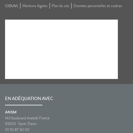
CGUVL
Mentions légales
Plan du site
Données personnelles et cookies
EN ADÉQUATION AVEC
ANSM
143 boulevard Anatole France
93200
Saint-Denis
01 55 87 30 00