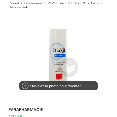
Orthopédie
Accueil
>
Parapharmacie
>
VISAGE-CORPS-CHEVEUX
>
Corps
>
UTILES
CHEVEUX
VIDÉOS DE
SCAN
Compléments
Soins des pieds
DISPOSITIFS
D’ORDONNANCE
Trousse à
PHARMACIES
alimentaires
Cheveux
MÉDICAUX
pharmacie
DE GARDE
Dispositifs
Corps
VOTRE
médicaux
APPLICATION
Homme
DE SANTÉ
Solaire
Visage
Survolez la photo pour zoomer
PARAPHARMACIE
ETIAXIL