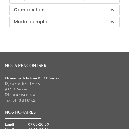
Composition
Mode d'emploi
NOUS RENCONTRER
Pharmacie de la Gare RER B Sevran
12, avenue Raoul Dautry
93270
Sevran
Tel :
01 43 84 80 84
Fax :
01 43 84 81 62
NOS HORAIRES
Lundi
:
09:00-20:00