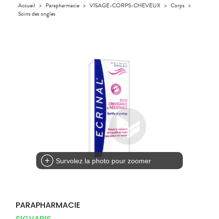
Orthopédie
Accueil
>
Parapharmacie
>
VISAGE-CORPS-CHEVEUX
>
Corps
>
UTILES
CHEVEUX
VIDÉOS DE
SCAN
Compléments
Soins des ongles
DISPOSITIFS
D’ORDONNANCE
Trousse à
PHARMACIES
alimentaires
Cheveux
MÉDICAUX
pharmacie
DE GARDE
Dispositifs
Corps
VOTRE
médicaux
APPLICATION
Homme
DE SANTÉ
Solaire
Visage
Survolez la photo pour zoomer
PARAPHARMACIE
SIGVARIS