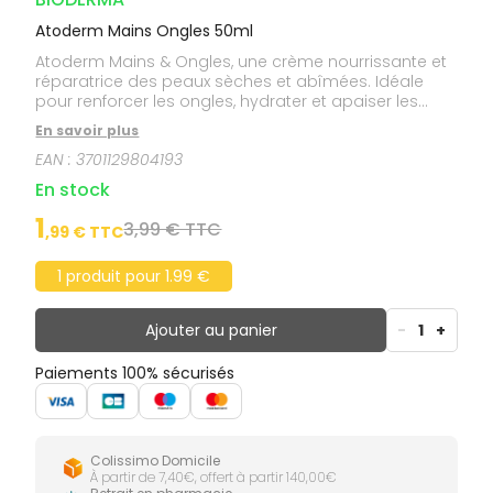
Atoderm Mains Ongles 50ml
Atoderm Mains & Ongles, une crème nourrissante et
réparatrice des peaux sèches et abîmées. Idéale
pour renforcer les ongles, hydrater et apaiser les
mains, tout en respectant l'écosystème de la peau.
En savoir plus
EAN :
3701129804193
En stock
1
3,99 € TTC
,
99
€ TTC
1 produit pour 1.99 €
Ajouter au panier
-
1
+
Paiements 100% sécurisés
Colissimo Domicile
À partir de 7,40€, offert à partir 140,00€