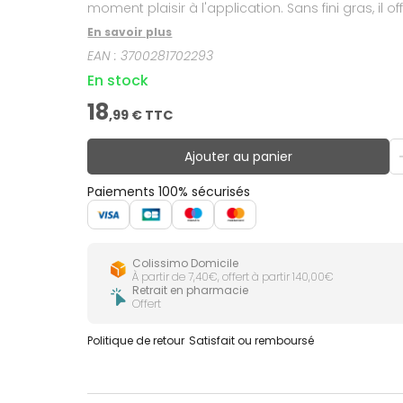
moment plaisir à l'application. Sans fini gras, il
En savoir plus
EAN :
3700281702293
En stock
18
,
99
€ TTC
Ajouter au panier
Paiements 100% sécurisés
Colissimo Domicile
À partir de 7,40€, offert à partir 140,00€
Retrait en pharmacie
Offert
Politique de retour
Satisfait ou remboursé