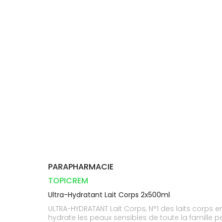
Compléments
DISPOSITIFS
D’ORDONNANCE
Trousse à
PHARMACIES
alimentaires
Cheveux
MÉDICAUX
pharmacie
DE GARDE
Dispositifs
Corps
VOTRE
médicaux
APPLICATION
Homme
DE SANTÉ
Solaire
Visage
PARAPHARMACIE
TOPICREM
Ultra-Hydratant Lait Corps 2x500ml
ULTRA-HYDRATANT Lait Corps, N°1 des laits corps e
hydrate les peaux sensibles de toute la famille 