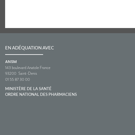
EN ADÉQUATION AVEC
ANSM
143 boulevard Anatole France
93200
Saint-Denis
01 55 87 30 00
MINISTÈRE DE LA SANTÉ
ORDRE NATIONAL DES PHARMACIENS