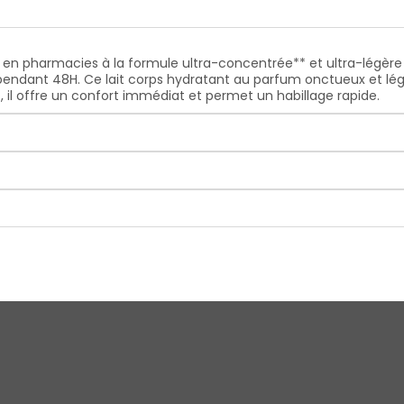
ps en pharmacies
à la formule ultra-concentrée** et ultra-légère
pendant 48H
. Ce lait corps hydratant au parfum onctueux et lé
as, il offre un confort immédiat et permet un habillage rapide.