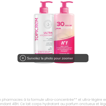
Survolez la photo pour zoomer
n pharmacies à la formule ultra-concentrée** et ultra-légère en
pendant 48H. Ce lait corps hydratant au parfum onctueux et lé