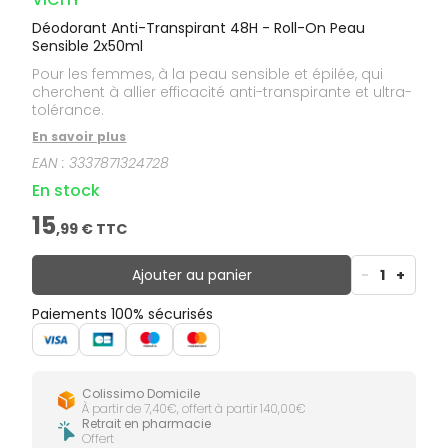
Déodorant Anti-Transpirant 48H - Roll-On Peau
Sensible 2x50ml
Pour les femmes, à la peau sensible et épilée, qui
cherchent à allier efficacité anti-transpirante et ultra-
tolérance.
En savoir plus
EAN :
3337871324728
En stock
15
,
99
€ TTC
Ajouter au panier
-
1
+
Paiements 100% sécurisés
Colissimo Domicile
À partir de 7,40€, offert à partir 140,00€
Retrait en pharmacie
Offert