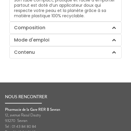
partout est doté d’un applicateur doux qui
respecte votre peau et la planète grâce à sa
matière plastique 100% recyclable.
Composition
Mode d'emploi
Contenu
NOUS RENCONTRER
Pharmacie de la Gare RER B Sevran
12, avenue Raoul Dautry
93270
Sevran
Tel :
01 43 84 80 84