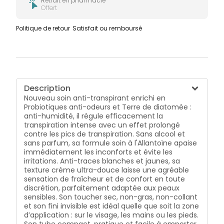
Retrait en pharmacie
Offert
Politique de retour
Satisfait ou remboursé
Description
Nouveau soin anti-transpirant enrichi en
Probiotiques anti-odeurs et Terre de diatomée :
anti-humidité, il régule efficacement la
transpiration intense avec un effet prolongé
contre les pics de transpiration. Sans alcool et
sans parfum, sa formule soin à l'Allantoïne apaise
immédiatement les inconforts et évite les
irritations. Anti-traces blanches et jaunes, sa
texture crème ultra-douce laisse une agréable
sensation de fraîcheur et de confort en toute
discrétion, parfaitement adaptée aux peaux
sensibles. Son toucher sec, non-gras, non-collant
et son fini invisible est idéal quelle que soit la zone
d’application : sur le visage, les mains ou les pieds.
Son tube compact, pratique et facile à emporter