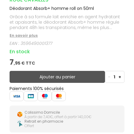
Déodorant Absorb+ homme roll on 50ml
Grâce à sa formule lait enrichie en agent hydratant
et apaisants, le déodorant Absorb+ homme régule
pendant 48h les transpirations, même les plus
intenses sans bloquer le processus naturel, tout en
En savoir plus
procurant la douceur d'un soin.
EAN :
3596490001377
En stock
7
,
95
€ TTC
Ajouter au panier
-
1
+
Paiements 100% sécurisés
Colissimo Domicile
À partir de 7,40€, offert à partir 140,00€
Retrait en pharmacie
Offert