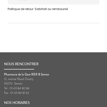
Politique de retour
Satisfait ou remboursé
NOUS RENCONTRER
Pharmacie de la Gare RER B Sevran
12, avenue Raoul Dautry
93270
Sevran
Tel :
01 43 84 80 84
Fax :
01 43 84 81 62
NOS HORAIRES