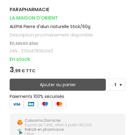
PARAPHARMACIE
LA MAISON D'ORIENT
ALEPIA Pierre d'alun naturelle Stick/60g
Description prochainement disponible
En savoir plus
EAN :
3700479140043
En stock
3
,
99
€ TTC
Ajouter au panier
-
1
+
Paiements 100% sécurisés
Colissimo Domicile
À partir de 7,40€, offert à partir 140,00€
Retrait en pharmacie
Offert