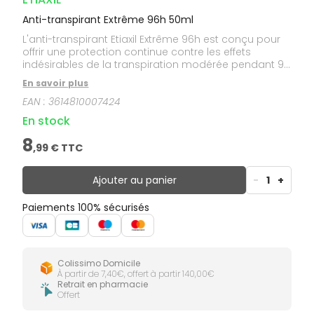
Anti-transpirant Extrême 96h 50ml
L'anti-transpirant Etiaxil Extrême 96h est conçu pour
offrir une protection continue contre les effets
indésirables de la transpiration modérée pendant 96
heures. Ce produit neutralise les mauvaises odeurs
En savoir plus
et absorbe l'humidité, assurant une fraîcheur très
EAN :
3614810007424
longue durée sans compromis pour les peaux
normales. Efficacité cliniquement prouvée. Anti-
En stock
traces jaunes et blanches.
8
,
99
€ TTC
Ajouter au panier
-
1
+
Paiements 100% sécurisés
Colissimo Domicile
À partir de 7,40€, offert à partir 140,00€
Retrait en pharmacie
Offert