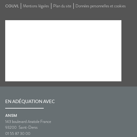
CGUVL
Mentions légales
Plan du site
Données personnelles et cookies
EN ADÉQUATION AVEC
ANSM
143 boulevard Anatole France
93200
Saint-Denis
01 55 87 30 00