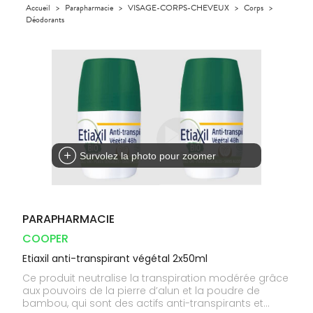
Orthopédie
Accueil
>
Parapharmacie
>
VISAGE-CORPS-CHEVEUX
>
Corps
>
UTILES
CHEVEUX
VIDÉOS DE
SCAN
Compléments
Déodorants
DISPOSITIFS
D’ORDONNANCE
Trousse à
PHARMACIES
alimentaires
Cheveux
MÉDICAUX
pharmacie
DE GARDE
Dispositifs
Corps
VOTRE
médicaux
APPLICATION
Homme
DE SANTÉ
Solaire
Visage
Survolez la photo pour zoomer
PARAPHARMACIE
COOPER
Etiaxil anti-transpirant végétal 2x50ml
Ce produit neutralise la transpiration modérée grâce
aux pouvoirs de la pierre d’alun et la poudre de
bambou, qui sont des actifs anti-transpirants et