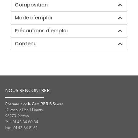
Composition
Mode d'emploi
Précautions d'emploi
Contenu
NOUS RENCONTRER
Pharmacie de la Gare RER B Sevran
12, avenue Raoul Dautry
93270
Sevran
Tel :
01 43 84 80 84
Fax :
01 43 84 81 62