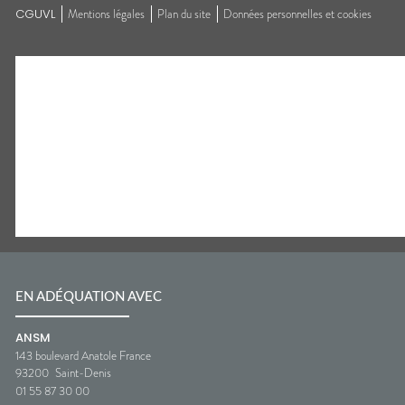
CGUVL
Mentions légales
Plan du site
Données personnelles et cookies
EN ADÉQUATION AVEC
ANSM
143 boulevard Anatole France
93200
Saint-Denis
01 55 87 30 00