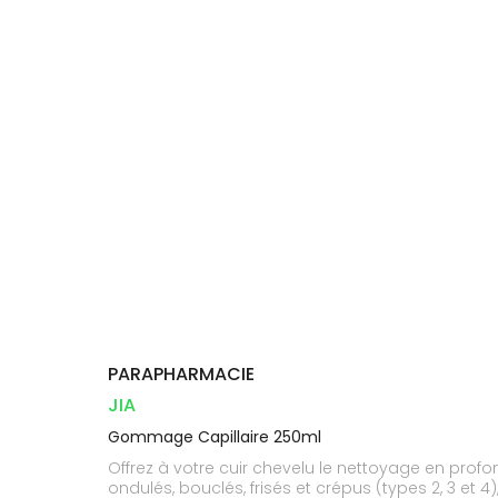
Compléments
DISPOSITIFS
D’ORDONNANCE
Trousse à
PHARMACIES
alimentaires
Cheveux
MÉDICAUX
pharmacie
DE GARDE
Dispositifs
Corps
VOTRE
médicaux
APPLICATION
Homme
DE SANTÉ
Solaire
Visage
PARAPHARMACIE
JIA
Gommage Capillaire 250ml
Offrez à votre cuir chevelu le nettoyage en prof
ondulés, bouclés, frisés et crépus (types 2, 3 et 4)