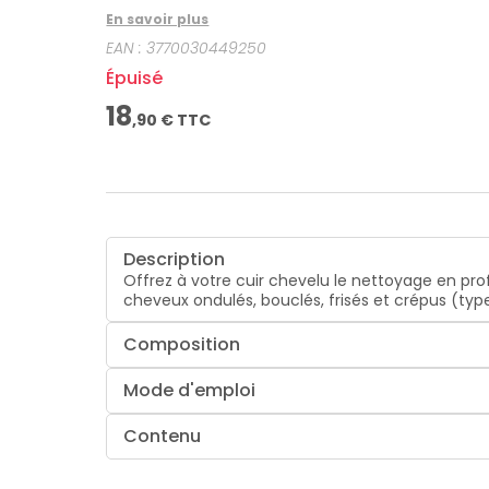
En savoir plus
EAN :
3770030449250
Épuisé
18
,
90
€ TTC
Description
Offrez à votre cuir chevelu le nettoyage en pro
cheveux ondulés, bouclés, frisés et crépus (types
Composition
Mode d'emploi
Contenu