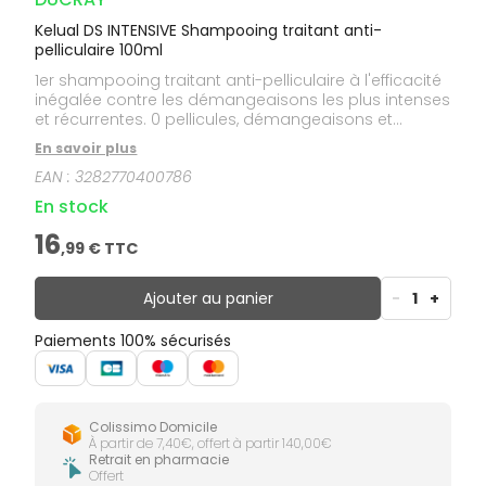
Kelual DS INTENSIVE Shampooing traitant anti-
pelliculaire 100ml
1er shampooing traitant anti-pelliculaire à l'efficacité
inégalée contre les démangeaisons les plus intenses
et récurrentes. 0 pellicules, démangeaisons et
sensations de brûlure. Soulagement anti-crises 72h.
En savoir plus
EAN :
3282770400786
En stock
16
,
99
€ TTC
Ajouter au panier
-
1
+
Paiements 100% sécurisés
Colissimo Domicile
À partir de 7,40€, offert à partir 140,00€
Retrait en pharmacie
Offert