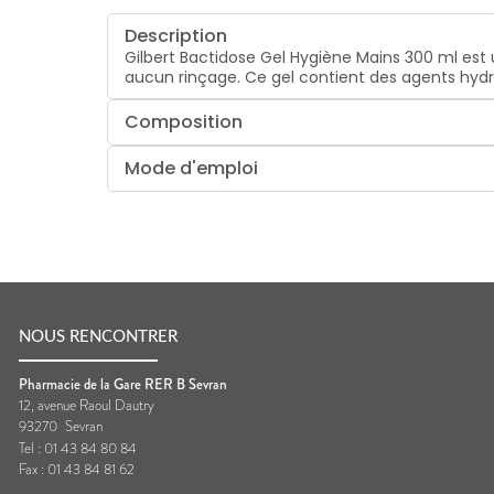
Description
Gilbert Bactidose Gel Hygiène Mains 300 ml est
aucun rinçage. Ce gel contient des agents hydra
Composition
Mode d'emploi
NOUS RENCONTRER
Pharmacie de la Gare RER B Sevran
12, avenue Raoul Dautry
93270
Sevran
Tel :
01 43 84 80 84
Fax :
01 43 84 81 62