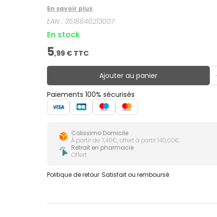
En savoir plus
EAN :
3518646213007
En stock
5
,
99
€ TTC
Ajouter au panier
Paiements 100% sécurisés
Colissimo Domicile
À partir de 7,40€, offert à partir 140,00€
Retrait en pharmacie
Offert
Politique de retour
Satisfait ou remboursé