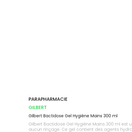
Compléments
DISPOSITIFS
D’ORDONNANCE
Trousse à
PHARMACIES
alimentaires
Cheveux
MÉDICAUX
pharmacie
DE GARDE
Dispositifs
Corps
VOTRE
médicaux
APPLICATION
Homme
DE SANTÉ
Solaire
Visage
PARAPHARMACIE
GILBERT
Gilbert Bactidose Gel Hygiène Mains 300 ml
Gilbert Bactidose Gel Hygiène Mains 300 ml est 
aucun rinçage. Ce gel contient des agents hydrat