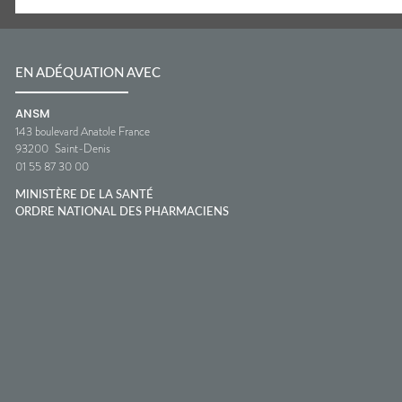
EN ADÉQUATION AVEC
ANSM
143 boulevard Anatole France
93200
Saint-Denis
01 55 87 30 00
MINISTÈRE DE LA SANTÉ
ORDRE NATIONAL DES PHARMACIENS