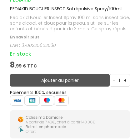
PEDIAKID BOUCLIER INSECT Sol répulsive Spray/100ml
Pediakid Bouclier Insect Spray 100 ml sans insecticide,
sans alcool, et doux pour la peau, s'utilise sur les
enfants et bébés à partir de 3 mois. Ce spray répulsif
à une action préventive et éloigne naturellement les
En savoir plus
moustiques et autres insectes piqueurs. Doux, il
EAN :
3700225602030
apaise la peau de votre enfant.Il se compose d'une
combinaison particulière d'eau florale de lavandin
En stock
biologique et d'huiles essentielles 100% pures et
naturelles réputées pour leurs propriétés répulsives,
8
,
99
€ TTC
protectrices, désinfectantes et anti-inflammatoires. Il
contient de l'huile essentielle d'orange, pour un
parfum doux, frais et agréable. En cas de piqûre, il
Ajouter au panier
-
1
+
apaise la peau et réduit les démangeaisons,
rougeurs et gonflements.
Paiements 100% sécurisés
Colissimo Domicile
À partir de 7,40€, offert à partir 140,00€
Retrait en pharmacie
Offert