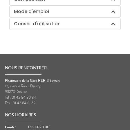
Mode d'emploi
Conseil d'utilisation
NOUS RENCONTRER
Pharmacie de la Gare RER B Sevran
12, avenue Raoul Dautry
93270
Sevran
Tel :
01 43 84 80 84
Fax :
01 43 84 81 62
NOS HORAIRES
Lundi
:
09:00-20:00