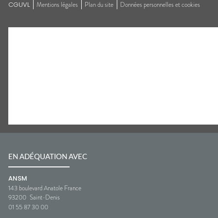
CGUVL
Mentions légales
Plan du site
Données personnelles et cookies
EN ADÉQUATION AVEC
ANSM
143 boulevard Anatole France
93200
Saint-Denis
01 55 87 30 00