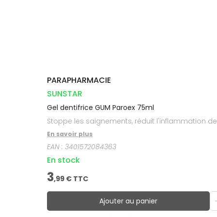
Compléments
DISPOSITIFS
D’ORDONNANCE
Trousse à
PHARMACIES
alimentaires
Cheveux
MÉDICAUX
pharmacie
DE GARDE
Dispositifs
Corps
VOTRE
médicaux
APPLICATION
Homme
DE SANTÉ
Solaire
Visage
PARAPHARMACIE
SUNSTAR
Gel dentifrice GUM Paroex 75ml
Stoppe les saignements, réduit l'inflammation de
En savoir plus
EAN :
3401572084363
En stock
3
,
99
€ TTC
Ajouter au panier