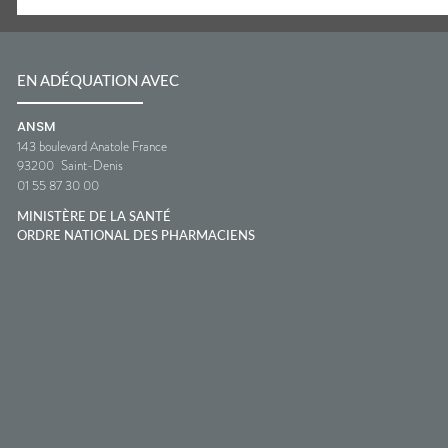
EN ADÉQUATION AVEC
ANSM
143 boulevard Anatole France
93200
Saint-Denis
01 55 87 30 00
MINISTÈRE DE LA SANTÉ
ORDRE NATIONAL DES PHARMACIENS