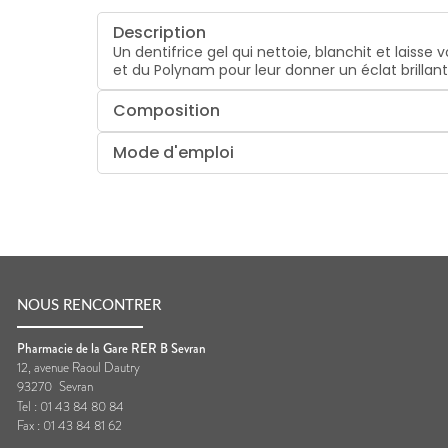
Description
Un dentifrice gel qui nettoie, blanchit et laisse 
et du Polynam pour leur donner un éclat brillant. 
Composition
Mode d'emploi
NOUS RENCONTRER
Pharmacie de la Gare RER B Sevran
12, avenue Raoul Dautry
93270
Sevran
Tel :
01 43 84 80 84
Fax :
01 43 84 81 62