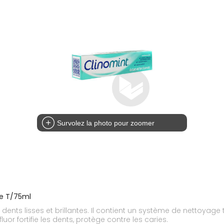
Survolez la photo pour zoomer
ce T/75ml
s dents lisses et brillantes. Il contient un système de nettoyage t
uor fortifie les dents, protège contre les caries.