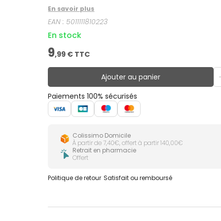
En savoir plus
EAN :
5011111810223
En stock
9
,
99
€ TTC
Ajouter au panier
Paiements 100% sécurisés
Colissimo Domicile
À partir de 7,40€, offert à partir 140,00€
Retrait en pharmacie
Offert
Politique de retour
Satisfait ou remboursé