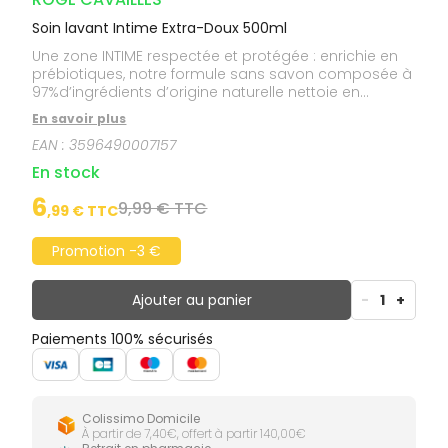
Soin lavant Intime Extra-Doux 500ml
Une zone INTIME respectée et protégée : enrichie en
prébiotiques, notre formule sans savon composée à
97%d’ingrédients d’origine naturelle nettoie en
douceur et aide à protéger l’équilibre intime. Un
En savoir plus
moment de BIEN-ÊTRE grâce au surgras végétal pro-
EAN :
3596490007157
régénérant et aux extraits de calendula apaisant
pour un confort optimal.
En stock
6
9,99 € TTC
,
99
€ TTC
Promotion -3 €
Ajouter au panier
-
1
+
Paiements 100% sécurisés
Colissimo Domicile
À partir de 7,40€, offert à partir 140,00€