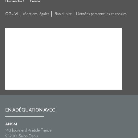
Dimanche
:
Fermé
CGUVL
Mentions légales
Plan du site
Données personnelles et cookies
EN ADÉQUATION AVEC
ANSM
143 boulevard Anatole France
93200
Saint-Denis