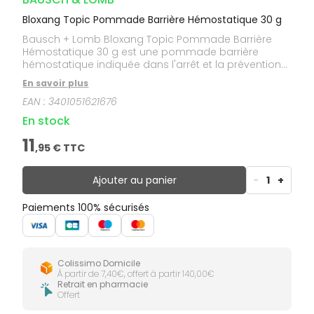
Bloxang Topic Pommade Barrière Hémostatique 30 g
Bausch + Lomb Bloxang Topic Pommade Barrière
Hémostatique 30 g est une pommade barrière
hémostatique indiquée dans l'arrêt et la prévention
des épisodes hémorragiques de la peau et des
En savoir plus
muqueuses tels que : épistaxis d'origine
EAN :
3401051621676
physiologique ou traumatique, saignements des
gencives.
En stock
11
,
95
€ TTC
Ajouter au panier
-
1
+
Paiements 100% sécurisés
Colissimo Domicile
À partir de 7,40€, offert à partir 140,00€
Retrait en pharmacie
Offert