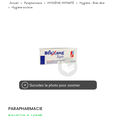
Orthopédie
Accueil
>
Parapharmacie
>
HYGIÈNE-INTIMITÉ
>
Hygiène - Bien-être
UTILES
CHEVEUX
VIDÉOS DE
SCAN
Compléments
>
Hygiène oculaire
DISPOSITIFS
D’ORDONNANCE
Trousse à
PHARMACIES
alimentaires
Cheveux
MÉDICAUX
pharmacie
DE GARDE
Dispositifs
Corps
VOTRE
médicaux
APPLICATION
Homme
DE SANTÉ
Solaire
Visage
Survolez la photo pour zoomer
PARAPHARMACIE
BAUSCH & LOMB