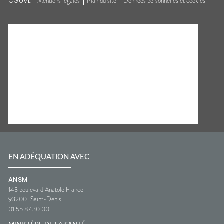
CGUVL
Mentions légales
Plan du site
Données personnelles et cookies
EN ADÉQUATION AVEC
ANSM
143 boulevard Anatole France
93200
Saint-Denis
01 55 87 30 00