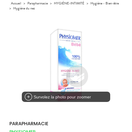
Orthopédie
Accueil
>
Parapharmacie
>
HYGIÈNE-INTIMITÉ
>
Hygiène - Bien-être
UTILES
CHEVEUX
VIDÉOS DE
SCAN
Compléments
>
Hygiène du nez
DISPOSITIFS
D’ORDONNANCE
Trousse à
PHARMACIES
alimentaires
Cheveux
MÉDICAUX
pharmacie
DE GARDE
Dispositifs
Corps
VOTRE
médicaux
APPLICATION
Homme
DE SANTÉ
Solaire
Visage
Survolez la photo pour zoomer
PARAPHARMACIE
PHYSIOMER