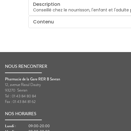
Description
Conseillé chez le nourrisson, l'enfant et l'adult
Contenu
NOUS RENCONTRER
Pharmacie de la Gare RER B Sevran
12, avenue Raoul Dautry
93270
Sevran
Tel :
01 43 84 80 84
Fax :
01 43 84 81 62
NOS HORAIRES
Lundi
:
09:00-20:00