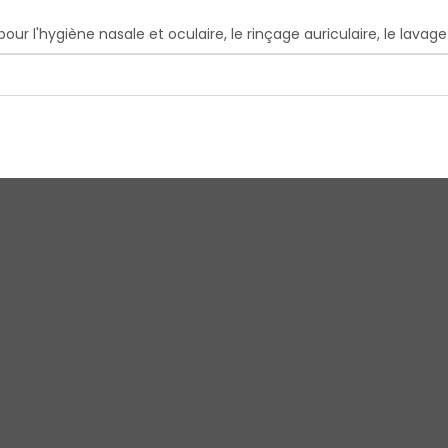
e pour l'hygiène nasale et oculaire, le rinçage auriculaire, le lav