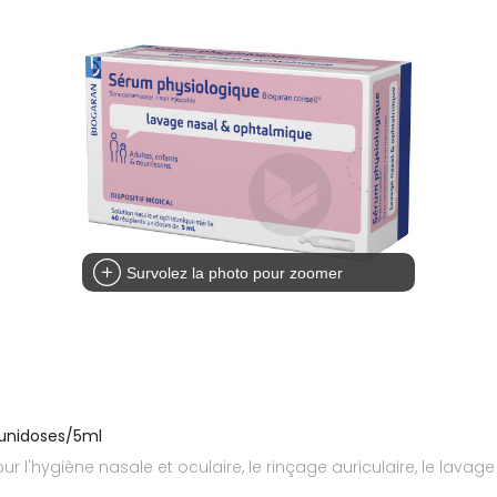
Survolez la photo pour zoomer
0unidoses/5ml
 pour l'hygiène nasale et oculaire, le rinçage auriculaire, le lav