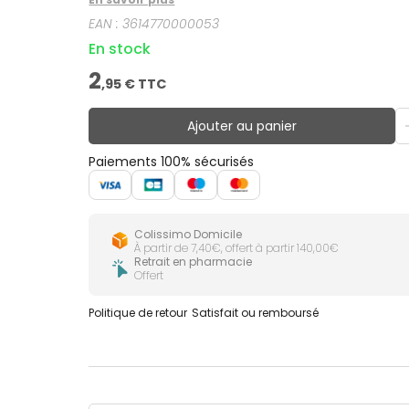
EAN :
3614770000053
En stock
2
,
95
€ TTC
Ajouter au panier
Paiements 100% sécurisés
Colissimo Domicile
À partir de 7,40€, offert à partir 140,00€
Retrait en pharmacie
Offert
Politique de retour
Satisfait ou remboursé