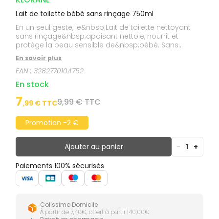
Lait de toilette bébé sans rinçage 750ml
En un seul geste, le&nbsp;Lait de toilette nettoyant
sans rinçage&nbsp;apaisant nettoie, nourrit et
protège la peau sensible de&nbsp;bébé. Sans
rinçage, le lait nettoyant bébé apporte fraîcheur et
En savoir plus
apaisement dès que nécessaire. Parfaitement
EAN :
3282770104752
propre et délicatement parfumé, bébé est prêt pour
de nouvelles aventures.
En stock
7
9,99 € TTC
,
99
€ TTC
Promotion -2 €
Ajouter au panier
-
1
+
Paiements 100% sécurisés
Colissimo Domicile
À partir de 7,40€, offert à partir 140,00€