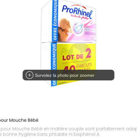
Survolez la photo pour zoomer
s pour Mouche Bébé
s pour Mouche Bébé en matière souple sont parfaitement adapté
 bonne hygiène.Sans phtalate ni bisphénol A.