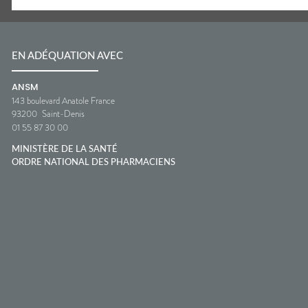
EN ADÉQUATION AVEC
ANSM
143 boulevard Anatole France
93200
Saint-Denis
01 55 87 30 00
MINISTÈRE DE LA SANTÉ
ORDRE NATIONAL DES PHARMACIENS