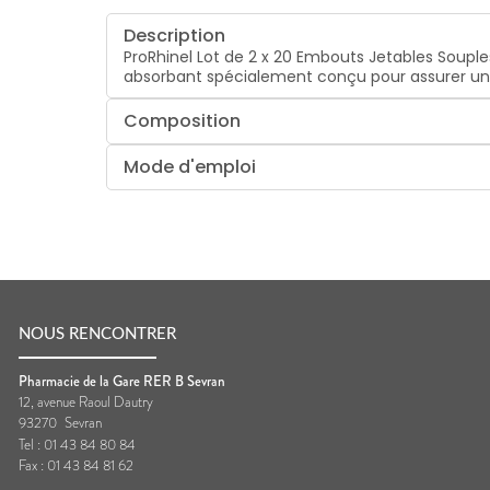
Description
ProRhinel Lot de 2 x 20 Embouts Jetables Soupl
absorbant spécialement conçu pour assurer une
Composition
Mode d'emploi
NOUS RENCONTRER
Pharmacie de la Gare RER B Sevran
12, avenue Raoul Dautry
93270
Sevran
Tel :
01 43 84 80 84
Fax :
01 43 84 81 62