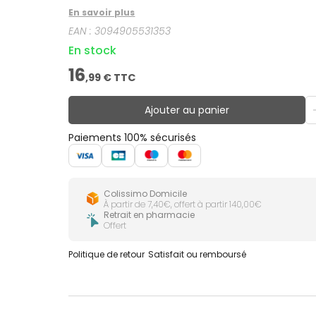
En savoir plus
EAN :
3094905531353
En stock
16
,
99
€ TTC
Ajouter au panier
Paiements 100% sécurisés
Colissimo Domicile
À partir de 7,40€, offert à partir 140,00€
Retrait en pharmacie
Offert
Politique de retour
Satisfait ou remboursé