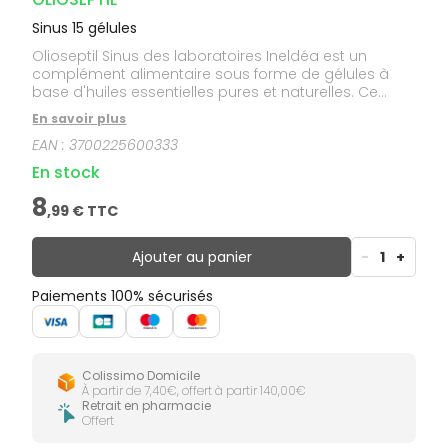
Sinus 15 gélules
Olioseptil Sinus des laboratoires Ineldéa est un
complément alimentaire sous forme de gélules à
base d'huiles essentielles pures et naturelles. Ce
complément alimentaire contient un complexe
En savoir plus
d'huiles essentielles composé d'huiles essentielles
EAN :
3700225600333
de menthe, romarin, sapin de Sibérie, niaouli,
ravintsara, orange amère, citron et girofle.
En stock
8
,
99
€ TTC
Ajouter au panier
-
1
+
Paiements 100% sécurisés
Colissimo Domicile
À partir de 7,40€, offert à partir 140,00€
Retrait en pharmacie
Offert