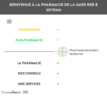
BIENVENUE À LA PHARMACIE DE LA GARE RER B
SEVRAN
Menu
PROMOTIONS
BÉBÉ-
Etendre
MAMAN
HYGIÈNE-
PARAPHARMACIE
BÉBÉ-
Etendre
Etendre
INTIMITÉ
MAMAN
MATÉRIEL ET
HYGIÈNE-
Bébé-
Etendre
ACCESSOIRES
Maman
INTIMITÉ
MINCEUR-
MATÉRIEL ET
Hygiène
Etendre
SPORT
LA
PRÉSENTATION
PHARMACIE
ACCESSOIRES
- Bien-
Etendre
DE LA
être
PHYTO-
Auto-tests
MINCEUR-
PHARMACIE
Etendre
AROMA-
Intimité
SPORT
NOS
CONSEILS
NOS
Etendre
Contention et
BIO
NOS
-
CONSEILS
Immobilisation
Minceur
PHYTO-
SERVICES
Sexualité
SANTÉ
Etendre
SANTÉ-
AROMA-
NOS SERVICES
PRISE
Etendre
Instruments
Sport
NUTRITION
NOS
Soins
BIO
COMPRENEZ
DE
et
GAMMES
dentaires
VOS
RENDEZ-
Connexion
Panier
(
0
)
VISAGE-
Equipements
SANTÉ-
Bio
MALADIES
Etendre
VOUS
CORPS-
NOS
NUTRITION
Maintien à
Phyto-
CHEVEUX
SPÉCIALITÉS
L'ACTUALITÉ
MESSAGERIE
Boissons et
domicile
Aroma
VISAGE-
SANTÉ
Etendre
SÉCURISÉE
INFORMATIONS
Aliments
CORPS-