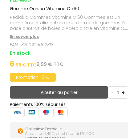
Gomme Ourson Vitamine C x60
Pediakid Gommes Vitamine C 60 Gommes est un
complément alimentaire sous forme de gommes à
base d’extrait de baies d’Acérola titré en Vitamine C.
Riche en Vitamine C 100% d’origine naturelle à
En savoir plus
biodisponibilité optimale.Goût cerise.
EAN :
3700225602313
En stock
6
9,99 € TTC
,
99
€ TTC
Promotion -3 €
Ajouter au panier
-
1
+
Paiements 100% sécurisés
Colissimo Domicile
À partir de 7,40€, offert à partir 140,00€