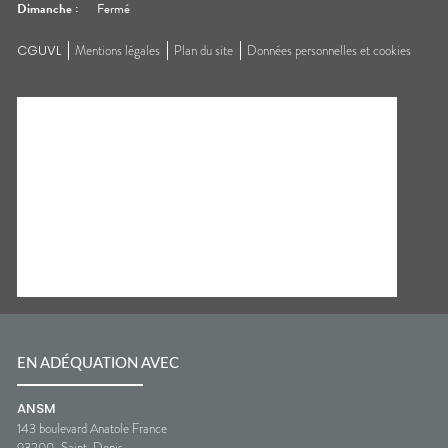
Dimanche
:
Fermé
CGUVL
Mentions légales
Plan du site
Données personnelles et cookies
EN ADÉQUATION AVEC
ANSM
143 boulevard Anatole France
93200
Saint-Denis