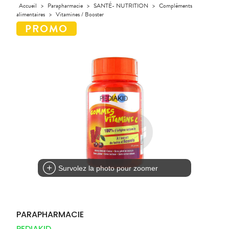
Orthopédie
Accueil
>
Parapharmacie
>
SANTÉ- NUTRITION
>
Compléments
UTILES
CHEVEUX
VIDÉOS DE
SCAN
Compléments
alimentaires
>
Vitamines / Booster
DISPOSITIFS
D’ORDONNANCE
Trousse à
PHARMACIES
alimentaires
Cheveux
MÉDICAUX
pharmacie
DE GARDE
Dispositifs
Corps
VOTRE
médicaux
APPLICATION
Homme
DE SANTÉ
Solaire
Visage
Survolez la photo pour zoomer
PARAPHARMACIE
PEDIAKID