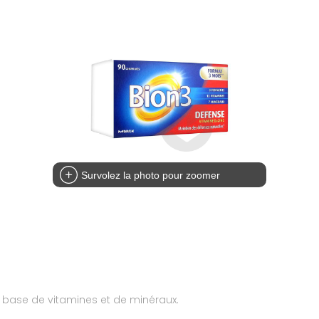
Survolez la photo pour zoomer
 base de vitamines et de minéraux.