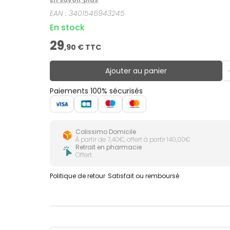
EAN :
3401546943245
En stock
29
,
90
€ TTC
Ajouter au panier
Paiements 100% sécurisés
Colissimo Domicile
À partir de 7,40€, offert à partir 140,00€
Retrait en pharmacie
Offert
Politique de retour
Satisfait ou remboursé