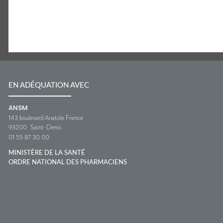
EN ADÉQUATION AVEC
ANSM
143 boulevard Anatole France
93200
Saint-Denis
01 55 87 30 00
MINISTÈRE DE LA SANTÉ
ORDRE NATIONAL DES PHARMACIENS