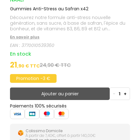
Gummies Anti-Stress au Safran x42
Découvrez notre formule anti-stress nouvelle
génération, sans sucre, à base de safran, l'épice du
bonheur, et de vitamines B3, B6, B9 et B12 un
concentré de bien-être pour les esprits sursollicités.
En savoir plus
EAN :
3770010539360
En stock
21
24,90 € TTC
,
90
€ TTC
Promotion -3 €
Ajouter au panier
-
1
+
Paiements 100% sécurisés
Colissimo Domicile
À partir de 7,40€, offert à partir 140,00€