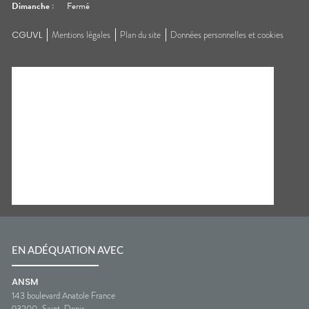
Dimanche
:
Fermé
CGUVL
Mentions légales
Plan du site
Données personnelles et cookies
EN ADÉQUATION AVEC
ANSM
143 boulevard Anatole France
93200
Saint-Denis