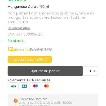
Manganèse Cuivre 150ml
Complément alimentaire à base d’une synergie de
manganèse et de cuivre. Indication : Système
immunitaire
En savoir plus
EAN :
3401560008623
En stock
12
15,99 € TTC
,
99
€ TTC
1 produit pour 12.99 €
Ajouter au panier
-
1
+
Paiements 100% sécurisés
Colissimo Domicile
À partir de 7,40€, offert à partir 140,00€