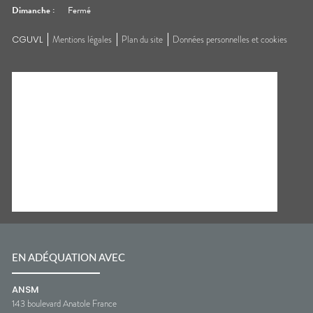
Dimanche
:
Fermé
CGUVL
Mentions légales
Plan du site
Données personnelles et cookies
EN ADÉQUATION AVEC
ANSM
143 boulevard Anatole France