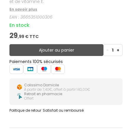
et de vitamine E.
En savoir plus
EAN :
3665351000306
En stock
29
,
99
€ TTC
Ajouter au panier
-
1
+
Paiements 100% sécurisés
Colissimo Domicile
À partir de 7,40€, offert à partir 140,00€
Retrait en pharmacie
Offert
Politique de retour
Satisfait ou remboursé