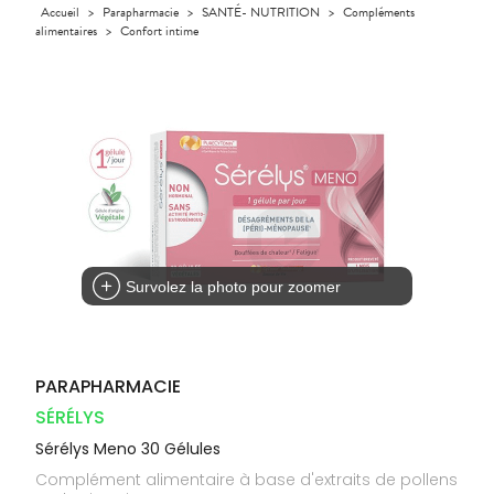
Orthopédie
Accueil
>
Parapharmacie
>
SANTÉ- NUTRITION
>
Compléments
UTILES
CHEVEUX
VIDÉOS DE
SCAN
Compléments
alimentaires
>
Confort intime
DISPOSITIFS
D’ORDONNANCE
Trousse à
PHARMACIES
alimentaires
Cheveux
MÉDICAUX
pharmacie
DE GARDE
Dispositifs
Corps
VOTRE
médicaux
APPLICATION
Homme
DE SANTÉ
Solaire
Visage
Survolez la photo pour zoomer
PARAPHARMACIE
SÉRÉLYS
Sérélys Meno 30 Gélules
Complément alimentaire à base d'extraits de pollens