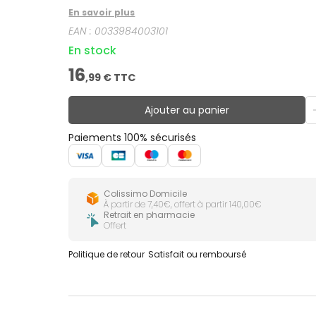
En savoir plus
EAN :
0033984003101
En stock
16
,
99
€ TTC
Ajouter au panier
Paiements 100% sécurisés
Colissimo Domicile
À partir de 7,40€, offert à partir 140,00€
Retrait en pharmacie
Offert
Politique de retour
Satisfait ou remboursé