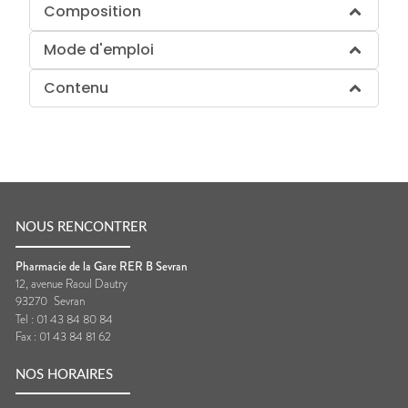
Composition
Mode d'emploi
Contenu
NOUS RENCONTRER
Pharmacie de la Gare RER B Sevran
12, avenue Raoul Dautry
93270
Sevran
Tel :
01 43 84 80 84
Fax :
01 43 84 81 62
NOS HORAIRES